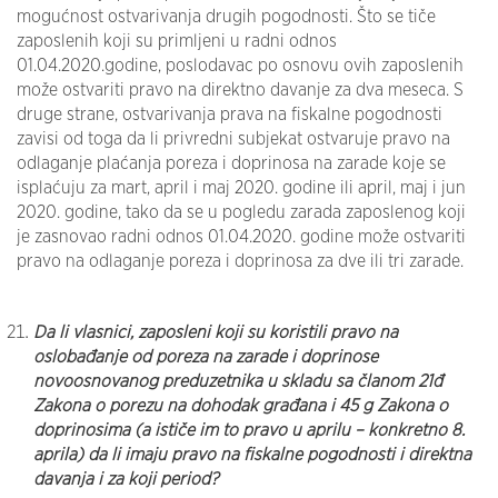
mogućnost ostvarivanja drugih pogodnosti. Što se tiče
zaposlenih koji su primljeni u radni odnos
01.04.2020.godine, poslodavac po osnovu ovih zaposlenih
može ostvariti pravo na direktno davanje za dva meseca. S
druge strane, ostvarivanja prava na fiskalne pogodnosti
zavisi od toga da li privredni subjekat ostvaruje pravo na
odlaganje plaćanja poreza i doprinosa na zarade koje se
isplaćuju za mart, april i maj 2020. godine ili april, maj i jun
2020. godine, tako da se u pogledu zarada zaposlenog koji
je zasnovao radni odnos 01.04.2020. godine može ostvariti
pravo na odlaganje poreza i doprinosa za dve ili tri zarade.
Da li vlasnici, zaposleni koji su koristili pravo na
oslobađanje od poreza na zarade i doprinose
novoosnovanog preduzetnika u skladu sa članom 21đ
Zakona o porezu na dohodak građana i 45 g Zakona o
doprinosima (a ističe im to pravo u aprilu – konkretno 8.
aprila) da li imaju pravo na fiskalne pogodnosti i direktna
davanja i za koji period?