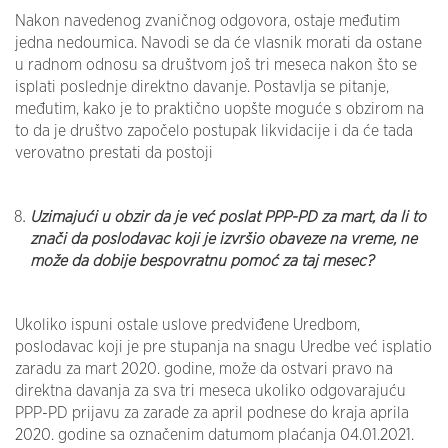
Nakon navedenog zvaničnog odgovora, ostaje međutim
jedna nedoumica. Navodi se da će vlasnik morati da ostane
u radnom odnosu sa društvom još tri meseca nakon što se
isplati poslednje direktno davanje. Postavlja se pitanje,
međutim, kako je to praktično uopšte moguće s obzirom na
to da je društvo započelo postupak likvidacije i da će tada
verovatno prestati da postoji
Uzimajući u obzir da je već poslat PPP-PD za mart, da li to
znači da poslodavac koji je izvršio obaveze na vreme, ne
može da dobije bespovratnu pomoć za taj mesec?
Ukoliko ispuni ostale uslove predviđene Uredbom,
poslodavac koji je pre stupanja na snagu Uredbe već isplatio
zaradu za mart 2020. godine, može da ostvari pravo na
direktna davanja za sva tri meseca ukoliko odgovarajuću
PPP-PD prijavu za zarade za april podnese do kraja aprila
2020. godine sa označenim datumom plaćanja 04.01.2021.