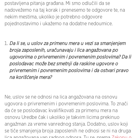
postavljena pitanja građana. Mi smo odlučili da se
nadovežemo na taj korak i prenesemo te odgovore te, na
nekim mestima, ukoliko je potrebno odgovore
pojednostavimo i ukažemo na dodatne nedoumice.
Da li se, u uslov za primenu mera u vezi sa smanjenjem
broja zaposlenih, uračunavaju i lica angažovana po
ugovorima o privremenim i povremenim poslovima? Da li
poslodavac može bez smetnji da raskine ugovore o
privremenim i povremenim poslovima i da ostvari pravo
na korišćenje mera?
Ne, uslov se ne odnosi na lica angažovana na osnovu
ugovora o privremenim i povremenim poslovima. To znači
da će se poslodavac kvalifikovati za primenu mera na
osnovu Uredbe čak i ukoliko je takvim licima prekinuo
angažman za vreme vanrednog stanja. Dodatno, uslov koji
se tiče smanjenja broja zaposlenih ne odnosi se ni na druga
lica angažovana van radnog odnosa. Tu se, prema
Zakonu o