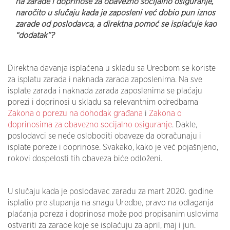
na zarade i doprinose za obavezno socijalno osiguranje,
naročito u slučaju kada je zaposleni već dobio pun iznos
zarade od poslodavca, a direktna pomoć se isplaćuje kao
“dodatak”?
Direktna davanja isplaćena u skladu sa Uredbom se koriste
za isplatu zarada i naknada zarada zaposlenima. Na sve
isplate zarada i naknada zarada zaposlenima se plaćaju
porezi i doprinosi u skladu sa relevantnim odredbama
Zakona o porezu na dohodak građana
i
Zakona o
doprinosima za obavezno socijalno osiguranje
. Dakle,
poslodavci se neće osloboditi obaveze da obračunaju i
isplate poreze i doprinose. Svakako, kako je već pojašnjeno,
rokovi dospelosti tih obaveza biće odloženi.
U slučaju kada je poslodavac zaradu za mart 2020. godine
isplatio pre stupanja na snagu Uredbe, pravo na odlaganja
plaćanja poreza i doprinosa može pod propisanim uslovima
ostvariti za zarade koje se isplaćuju za april, maj i jun.