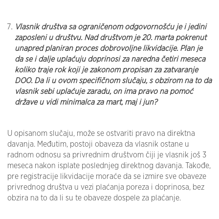
Vlasnik društva sa ograničenom odgovornošću je i jedini
zaposleni u društvu. Nad društvom je 20. marta pokrenut
unapred planiran proces dobrovoljne likvidacije. Plan je
da se i dalje uplaćuju doprinosi za naredna četiri meseca
koliko traje rok koji je zakonom propisan za zatvaranje
DOO. Da li u ovom specifičnom slučaju, s obzirom na to da
vlasnik sebi uplaćuje zaradu, on ima pravo na pomoć
države u vidi minimalca za mart, maj i jun?
U opisanom slučaju, može se ostvariti pravo na direktna
davanja. Međutim, postoji obaveza da vlasnik ostane u
radnom odnosu sa privrednim društvom čiji je vlasnik još 3
meseca nakon isplate poslednjeg direktnog davanja. Takođe,
pre registracije likvidacije moraće da se izmire sve obaveze
privrednog društva u vezi plaćanja poreza i doprinosa, bez
obzira na to da li su te obaveze dospele za plaćanje.