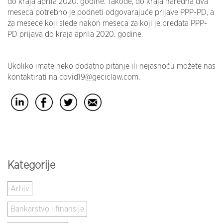
do kraja aprila 2020. godine. Takođe, do kraja naredna dva
meseca potrebno je podneti odgovarajuće prijave PPP-PD, a
za mesece koji slede nakon meseca za koji je predata PPP-
PD prijava do kraja aprila 2020. godine.
Ukoliko imate neko dodatno pitanje ili nejasnoću možete nas
kontaktirati na covid19@geciclaw.com.
Kategorije
Arhiv
Bankarstvo i finansije