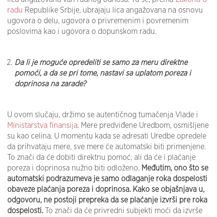
radu
Republike Srbije, ubrajaju lica angažovana na osnovu
ugovora o delu, ugovora o privremenim i povremenim
poslovima kao i ugovora o dopunskom radu.
Da li je moguće opredeliti se samo za meru direktne
pomoći, a da se pri tome, nastavi sa uplatom poreza i
doprinosa na zarade?
U ovom slučaju, držimo se autentičnog tumačenja Vlade i
Ministarstva finansija
. Mere predviđene Uredbom, osmišljene
su kao celina. U momentu kada se adresati Uredbe opredele
da prihvataju mere, sve mere će automatski biti primenjene.
To znači da će dobiti direktnu pomoć, ali da će i plaćanje
poreza i doprinosa nužno biti odloženo.
Međutim, ono što se
automatski podrazumeva je samo odlaganje roka dospelosti
obaveze plaćanja poreza i doprinosa. Kako se objašnjava u,
odgovoru, ne postoji prepreka da se plaćanje izvrši pre roka
dospelosti.
To znači da će privredni subjekti moći da izvrše