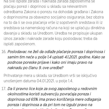
Na sve isplate zarada i naknada zarada zaposlenima se
plaćaju porezi i doprinosi u skladu sa relevantnim
odredbama Zakona o porezu na dohodak građana i Zakona
o doprinosima za obavezno socijalno osiguranje, bez obzira
na to da li se ova plaćanja vrše iz sopstvenih sredstava ili iz
sredstava sa namenskog računa na koji se uplaćuju direktna
davanja u skladu sa Uredbom. Uredba ne propisuje ukupan
iznos zarade i naknade zarade koju poslodavac treba da
isplati zaposlenom.
Poslodavac ne želi da odlaže plaćanje poreza I doprinosa i
samim tim neće u polje 1.4 upisati 4.1.2021. godine. Kako se
podnose poreske prijave i kako oni imaju pravo na
naknadu po članu 9. ove uredbe?
Prihvatanje mera u skladu sa Uredbom vrši se isključivo
unošenjem datuma 04.01.2021. u polje 1.4.
Da li pravno lice koje za svog zaposlenog u redovnim
okolnostima koristi subvenciju povraćaja poreza i
doprinosa od 65% ima pravo korišćenja mere odlaganja
poreza i doprinosa a da pri tom ne izgubi pravo na