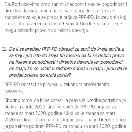
Da. Pod uslovima propisanim Uredbom fiskalne pogodnosti i
direktna davanja mogu da ostvare pogodnosti i za sve
zaposlene za koje se predaje prijava PPP-PD, izuzev onih koji
su izričito navedeni u članu 9. stav 4. Uredbe za koje se ne
mogu ostvariti prava na direktna davanja.
Da li se predaju PPP-PD obrasci za april do kraja aprila, a
za maj i jun isto do kraja tih meseci da bi se dobilo pravo
na fiskalne pogodnosti i direktna davanja jer poslodavci
ne znaju ko će ostati u radnom odnosu u maju i junu da bi
predali prijave do kraja aprila?
PPP-PD obrasci se predaju u zakonom predviđenim
rokovima.
Shodno tome, da bi se ostvarila prava iz Uredbe potrebno je
do kraja aprila 2020. godine podneti PPP-PD prijavu za
zarade za mart 2020. godine. Ukoliko je zarada za mart
2020. godine isplaćena pre stupanja na snagu Uredbe, onda
je potrebno podneti PPP-PD za zaradu za april 2020. godine