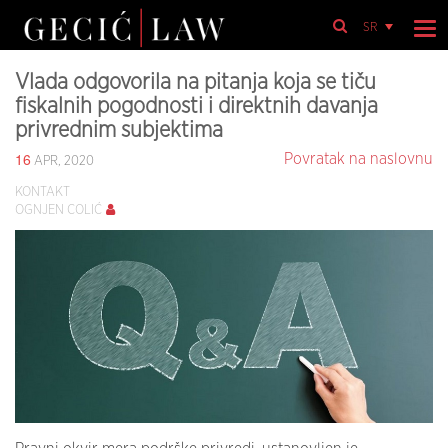
SR
Vlada odgovorila na pitanja koja se tiču
fiskalnih pogodnosti i direktnih davanja
privrednim subjektima
16
Povratak na naslovnu
APR, 2020
KONTAKT
OGNJEN COLIĆ