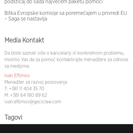
podsticaj do sada najvećem paketu pomoći
Bitka Evropske komisije sa poremećajem u privredi EU
– Saga se nastavlja
Media Kontakt
Da biste saznali više o kancelariji ili konkretnom problemu,
molimo Vas da za pomoć kontaktirajte menadžere za odnose
sa medijima:
Ivan Eftimov
Menadžer za razvoj poslovanja
T:
+381 11 404 35 70
M:
+381 64 180 89 62
ivan.eftimov@geciclaw.com
Tagovi
koronavirus (102)