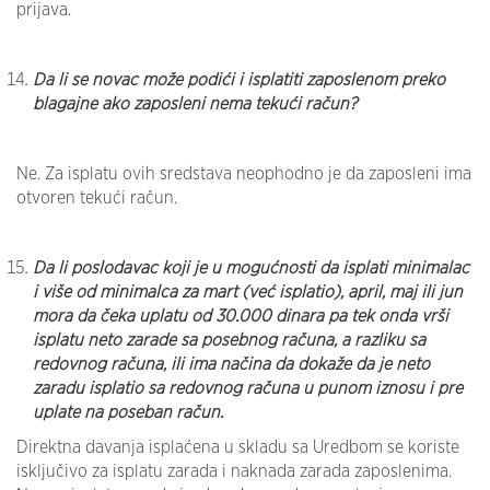
prijava.
Da li se novac može podići i isplatiti zaposlenom preko
blagajne ako zaposleni nema tekući račun?
Ne. Za isplatu ovih sredstava neophodno je da zaposleni ima
otvoren tekući račun.
Da li poslodavac koji je u mogućnosti da isplati minimalac
i više od minimalca za mart (već isplatio), april, maj ili jun
mora da čeka uplatu od 30.000 dinara pa tek onda vrši
isplatu neto zarade sa posebnog računa, a razliku sa
redovnog računa, ili ima načina da dokaže da je neto
zaradu isplatio sa redovnog računa u punom iznosu i pre
uplate na poseban račun.
Direktna davanja isplaćena u skladu sa Uredbom se koriste
isključivo za isplatu zarada i naknada zarada zaposlenima.