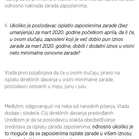
odnosno naknada zarada zaposlenima.
Ukoliko je poslodavac isplatio zaposlenima zarade (bez
umanjenja) za mart 2020. godine početkom aprila, da li će,
u ovom slučaju, zaposleni koji je već dobio pun iznos
zarade za mart 2020. godine, dobiti i dodatni iznos u visini
neto minimalne osnovne zarade?
Vlada prvo pojašnjava da će u ovom slučaju, pravo na
isplatu direktnih davanja u visini minimalne zarade,
poslodavci ostvariti u maju, junu i julu.
Međutim, odgovarajući na neka od narednih pitanja, Vlada
dodaje i sledeće. Cilj direktnih davanja predviđanih
Uredbom je da se poslodavcu olakša obezbeđivanje
sredstava za isplatu zarada zaposlenima,
odnosno ukoliko je
to moguće da se zaposlenima isplate zarade u višem iznosu