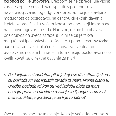
od onog koji je ugovoren
. Uredbom se ne opredeljuje visina
zarade koju će poslodavac isplatiti zaposlenom. Iz
navedenog zvaničnog odgovora proizlazi da je ostavljena
mogućnost da poslodavci, na osnovu direktnih davanja,
isplate zarade čak i u većem iznosu od onog koji im pripada
na osnovu ugovora o radu. Naravno, ne postoji obaveza
poslodavca da uveća zarade, ali čini se da je takva
mogućnost ipak ostavljena. Kada je u pitanju mart svakako,
ako su zarade već isplaćene, osnova za eventualno
uvećavanje neće ni biti jer se u tom slučaju poslodavci neće
kvalifikovati za direktna davanja za mart.
Postavljaju se i dodatna pitanja koja se tiču situacije kada
su poslodavci već isplatili zarade za mart. Prema članu 9.
Uredbe poslodavci koji su već isplatili plate za mart
nemaju prava na direktna davanja za 3, nego samo za 2
meseca. Pitanje građana je da li je to tačno?
Ovo nije ispravno razumevanje. Kako je već odgovoreno, s