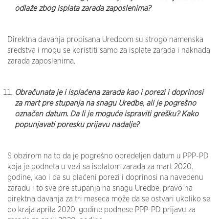
odlaže zbog isplata zarada zaposlenima?
Direktna davanja propisana Uredbom su strogo namenska
sredstva i mogu se koristiti samo za isplate zarada i naknada
zarada zaposlenima.
Obračunata je i isplaćena zarada kao i porezi i doprinosi
za mart pre stupanja na snagu Uredbe, ali je pogrešno
označen datum. Da li je moguće ispraviti grešku? Kako
popunjavati poresku prijavu nadalje?
S obzirom na to da je pogrešno opredeljen datum u PPP-PD
koja je podneta u vezi sa isplatom zarada za mart 2020.
godine, kao i da su plaćeni porezi i doprinosi na navedenu
zaradu i to sve pre stupanja na snagu Uredbe, pravo na
direktna davanja za tri meseca može da se ostvari ukoliko se
do kraja aprila 2020. godine podnese PPP-PD prijavu za