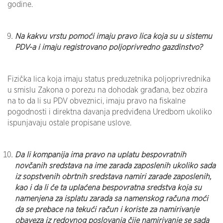
godine.
Na kakvu vrstu pomoći imaju pravo lica koja su u sistemu
PDV-a i imaju registrovano poljoprivredno gazdinstvo?
Fizička lica koja imaju status preduzetnika poljoprivrednika
u smislu Zakona o porezu na dohodak građana, bez obzira
na to da li su PDV obveznici, imaju pravo na fiskalne
pogodnosti i direktna davanja predviđena Uredbom ukoliko
ispunjavaju ostale propisane uslove.
Da li kompanija ima pravo na uplatu bespovratnih
novčanih sredstava na ime zarada zaposlenih ukoliko sada
iz sopstvenih obrtnih sredstava namiri zarade zaposlenih,
kao i da li će ta uplaćena bespovratna sredstva koja su
namenjena za isplatu zarada sa namenskog računa moći
da se prebace na tekući račun i koriste za namirivanje
obaveza iz redovnog poslovanja čije namirivanje se sada