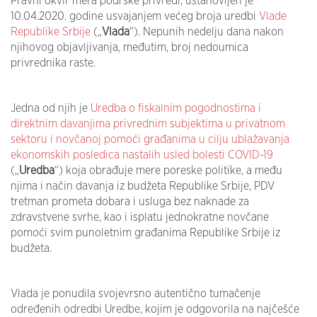
Pravni okvir mera podrške privredi, ustanovljen je
10.04.2020. godine usvajanjem većeg broja uredbi
Vlade
Republike Srbije
(„
Vlada
“). Nepunih nedelju dana nakon
njihovog objavljivanja, međutim, broj nedoumica
privrednika raste.
Jedna od njih je
Uredba o fiskalnim pogodnostima i
direktnim davanjima privrednim subjektima u privatnom
sektoru i novčanoj pomoći građanima u cilju ublažavanja
ekonomskih posledica nastalih usled bolesti COVID-19
(„
Uredba
“) koja obrađuje mere poreske politike, a među
njima i način davanja iz budžeta Republike Srbije, PDV
tretman prometa dobara i usluga bez naknade za
zdravstvene svrhe, kao i isplatu jednokratne novčane
pomoći svim punoletnim građanima Republike Srbije iz
budžeta.
Vlada je ponudila svojevrsno autentično tumačenje
određenih odredbi Uredbe, kojim je odgovorila na najčešće