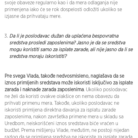
svoje obaveze regularno kao i da mera odlaganja nije
primenjena iako će se rok dospelosti odložiti ukoliko se
izjasne da prihvataju mere.
Da li je poslodavac dužan da uplaćena bespovratna
sredstva prosledi zaposlenima? Jasno je da se sredstva
mogu koristiti samo za isplate zarade, ali nije jasno da li se
sredstva moraju iskoristiti?
Pre svega Vlada, takođe nedvosmisleno, naglašava da se
iznos primljenih sredstava može iskoristi isključivo za isplate
zarada i naknade zarada zaposlenima
. Ukoliko poslodavac
ne želi da koristi ovakve olakšice on nema obavezu da
prihvati primenu mera. Takođe, ukoliko poslodavac ne
iskoristi primljena direktna davanja za isplatu zarade
zaposlenima, nakon završetka primene mera u skladu sa
Uredbom, neiskorišćeni iznos sredstava biće vraćen u
budžet. Prema mišljenju Vlade, međutim, ne postoji nijedan
razlog da se primljena sredstva ne iskoriste za isplate zarada,