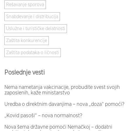
Rešavanje sporova
Snabdevanje i distribucija
Uslužne i turističke delatnosti
Zaštita konkurencije
Zaštita podataka o ličnosti
Poslednje vesti
Nema nametanja vakcinacije, probudite svest svojih
zaposlenih, kaže ministarstvo
Uredba o direktnim davanjima – nova „doza“ pomoći?
„Kovid pasoši“ – nova normalnost?
Nova šema državne pomoći Nemačkoj – dodatni