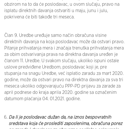
obzirom na to da će poslodavac, u ovom slučaju, pravo na
isplatu direktnih davanja ostvariti u maju, junu i julu,
pokrivena će biti takođe tri meseca.
Član 9. Uredbe uređuje samo način obračuna visine
direktnih davanja na koja poslodavac može da ostvari pravo.
Pitanje prihvatanja mera i značaja trenutka prihvatanja mera
za obim ostvarivanja prava na direktna davanja uređen je
članom 11. Uredbe. U svakom slučaju, ukoliko ispuni ostale
uslove predviđene Uredbom, poslodavac koji je, pre
stupanja na snagu Uredbe, već isplatio zaradu za mart 2020.
godine, može da ostvari pravo na direktna davanja za sva tri
meseca ukoliko odgovarajuću PPP-PD prijavu za zarade za
april podnese do kraja aprila 2020. godine sa označenim
datumom plaćanja 04. 01.2021. godine.
Da li je poslodavac dužan da, na iznos bespovratnih
sredstava koja će proslediti zaposlenima, obračuna porez