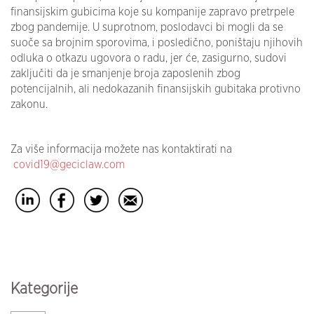
finansijskim gubicima koje su kompanije zapravo pretrpele
zbog pandemije. U suprotnom, poslodavci bi mogli da se
suoče sa brojnim sporovima, i posledično, poništaju njihovih
odluka o otkazu ugovora o radu, jer će, zasigurno, sudovi
zaključiti da je smanjenje broja zaposlenih zbog
potencijalnih, ali nedokazanih finansijskih gubitaka protivno
zakonu.
Za više informacija možete nas kontaktirati na
covid19@geciclaw.com
Kategorije