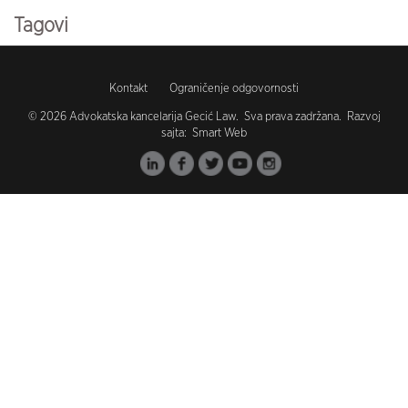
Tagovi
koronavirus (102)
Kontakt
Ograničenje odgovornosti
covid19 (96)
© 2026 Advokatska kancelarija Gecić Law. Sva prava zadržana. Razvoj
sajta:
Smart Web
vakcinacija (1)