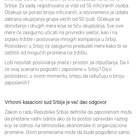
Srbije. Za sada, registrovano je više od 55 inficiranih osoba.
Očekuje se porast broja inficiranih, a istovremeno je izdata
zabrana okupljanja grupa većih od 50 ljudi. Očekuje se
donošenje i drugih mera koje se tiču okupljanja. Sve ove
mere će zasigurno uticati na privredni sektor, kao i na
srpsko tržište i poslovanje mnogih kompanija u Srbiji.
Poslodavci u Srbiji će zasigurno preduzeti mere kako bi se
zaštitili od mogućih promena na tržištu.
Loši rezultati poslovanja znače i prostor za otpuštanja. Da li
će ovaj scenario pogoditi i zaposlene u Srbiji? Da li
poslodavci, u ovom momentu, smeju da odlučuju o broju
zaposlenih?
Vrhovni kasacioni sud Srbije je već dao odgovor
Zakon o radu Republike Srbije definiše da zaposlenom može
da prestane radni odnos ako za to postoji opravdan razlog
koji se odnosi na tehnološke, ekonomske ili organizacione
promene. Ovim promenama može da bude pogođeno samo