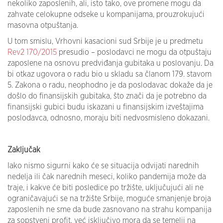
nekoliko zaposlenih, ali, isto tako, ove promene mogu da
zahvate celokupne odseke u kompanijama, prouzrokujući
masovna otpuštanja.
U tom smislu, Vrhovni kasacioni sud Srbije je u predmetu
Rev2 170/2015
presudio – poslodavci ne mogu da otpuštaju
zaposlene na osnovu predviđanja gubitaka u poslovanju. Da
bi otkaz ugovora o radu bio u skladu sa članom 179. stavom
5. Zakona o radu, neophodno je da poslodavac dokaže da je
došlo do finansijskih gubitaka, što znači da je potrebno da
finansijski gubici budu iskazani u finansijskim izveštajima
poslodavca, odnosno, moraju biti nedvosmisleno dokazani.
Zaključak
Iako nismo sigurni kako će se situacija odvijati narednih
nedelja ili čak narednih meseci, koliko pandemija može da
traje, i kakve će biti posledice po tržište, uključujući ali ne
ograničavajući se na tržište Srbije, moguće smanjenje broja
zaposlenih ne sme da bude zasnovano na strahu kompanija
za sopstveni profit, već isključivo mora da se temelji na