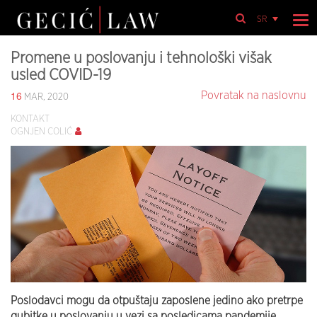
SR
Promene u poslovanju i tehnološki višak
usled COVID-19
16
Povratak na naslovnu
MAR, 2020
KONTAKT
OGNJEN COLIĆ
Poslodavci mogu da otpuštaju zaposlene jedino ako pretrpe
gubitke u poslovanju u vezi sa posledicama pandemije