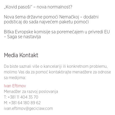
„Kovid pasoši“ – nova normalnost?
Nova šema državne pomoći Nemačkoj – dodatni
podsticaj do sada najvećem paketu pomoći
Bitka Evropske komisije sa poremećajem u privredi EU
– Saga se nastavlja
Media Kontakt
Da biste saznali više o kancelariji ili konkretnom problemu,
molimo Vas da za pomoć kontaktirajte menadžere za odnose
sa medijima:
Ivan Eftimov
Menadžer za razvoj poslovanja
T:
+381 11 404 35 70
M:
+381 64 180 89 62
ivan.eftimov@geciclaw.com