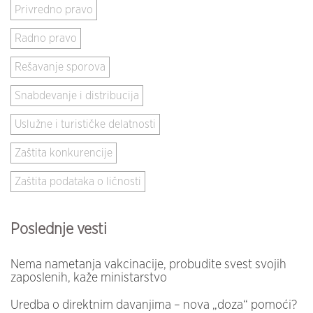
Privredno pravo
Radno pravo
Rešavanje sporova
Snabdevanje i distribucija
Uslužne i turističke delatnosti
Zaštita konkurencije
Zaštita podataka o ličnosti
Poslednje vesti
Nema nametanja vakcinacije, probudite svest svojih
zaposlenih, kaže ministarstvo
Uredba o direktnim davanjima – nova „doza“ pomoći?