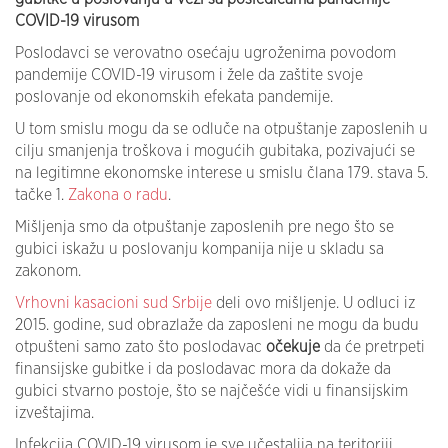
COVID-19 virusom
Poslodavci se verovatno osećaju ugroženima povodom
pandemije COVID-19 virusom i žele da zaštite svoje
poslovanje od ekonomskih efekata pandemije.
U tom smislu mogu da se odluče na otpuštanje zaposlenih u
cilju smanjenja troškova i mogućih gubitaka, pozivajući se
na legitimne ekonomske interese u smislu člana 179. stava 5.
tačke 1.
Zakona o radu
.
Mišljenja smo da otpuštanje zaposlenih pre nego što se
gubici iskažu u poslovanju kompanija nije u skladu sa
zakonom.
Vrhovni kasacioni sud Srbije
deli ovo mišljenje. U odluci iz
2015. godine, sud obrazlaže da zaposleni ne mogu da budu
otpušteni samo zato što poslodavac
očekuje
da će pretrpeti
finansijske gubitke i da poslodavac mora da dokaže da
gubici stvarno postoje, što se najčešće vidi u finansijskim
izveštajima.
Infekcija COVID-19 virusom je sve učestalija na teritoriji