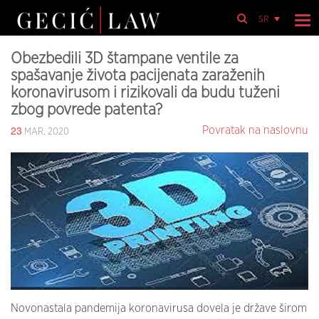
SR
Obezbedili 3D štampane ventile za
spašavanje života pacijenata zaraženih
koronavirusom i rizikovali da budu tuženi
zbog povrede patenta?
23
Povratak na naslovnu
MAR, 2020
Novonastala pandemija koronavirusa dovela je države širom