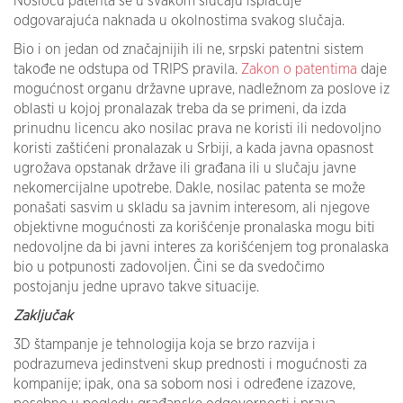
Nosiocu patenta se u svakom slučaju isplaćuje
odgovarajuća naknada u okolnostima svakog slučaja.
Bio i on jedan od značajnijih ili ne, srpski patentni sistem
takođe ne odstupa od TRIPS pravila.
Zakon o patentima
daje
mogućnost organu državne uprave, nadležnom za poslove iz
oblasti u kojoj pronalazak treba da se primeni, da izda
prinudnu licencu ako nosilac prava ne koristi ili nedovoljno
koristi zaštićeni pronalazak u Srbiji, a kada javna opasnost
ugrožava opstanak države ili građana ili u slučaju javne
nekomercijalne upotrebe. Dakle, nosilac patenta se može
ponašati sasvim u skladu sa javnim interesom, ali njegove
objektivne mogućnosti za korišćenje pronalaska mogu biti
nedovoljne da bi javni interes za korišćenjem tog pronalaska
bio u potpunosti zadovoljen. Čini se da svedočimo
postojanju jedne upravo takve situacije.
Zaključak
3D štampanje je tehnologija koja se brzo razvija i
podrazumeva jedinstveni skup prednosti i mogućnosti za
kompanije; ipak, ona sa sobom nosi i određene izazove,