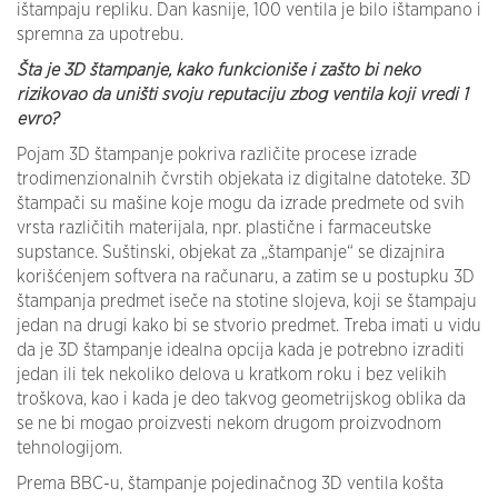
ištampaju repliku. Dan kasnije, 100 ventila je bilo ištampano i
spremna za upotrebu.
Šta je 3D štampanje, kako funkcioniše i zašto bi neko
rizikovao da uništi svoju reputaciju zbog ventila koji vredi 1
evro?
Pojam 3D štampanje pokriva različite procese izrade
trodimenzionalnih čvrstih objekata iz digitalne datoteke. 3D
štampači su mašine koje mogu da izrade predmete od svih
vrsta različitih materijala, npr. plastične i farmaceutske
supstance. Suštinski, objekat za „štampanje“ se dizajnira
korišćenjem softvera na računaru, a zatim se u postupku 3D
štampanja predmet iseče na stotine slojeva, koji se štampaju
jedan na drugi kako bi se stvorio predmet. Treba imati u vidu
da je 3D štampanje idealna opcija kada je potrebno izraditi
jedan ili tek nekoliko delova u kratkom roku i bez velikih
troškova, kao i kada je deo takvog geometrijskog oblika da
se ne bi mogao proizvesti nekom drugom proizvodnom
tehnologijom.
Prema BBC-u, štampanje pojedinačnog 3D ventila košta