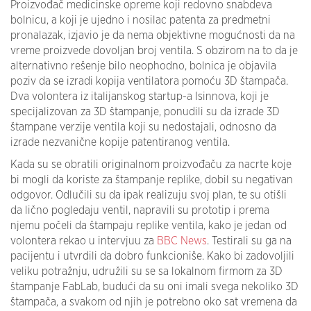
Proizvođač medicinske opreme koji redovno snabdeva
bolnicu, a koji je ujedno i nosilac patenta za predmetni
pronalazak, izjavio je da nema objektivne mogućnosti da na
vreme proizvede dovoljan broj ventila. S obzirom na to da je
alternativno rešenje bilo neophodno, bolnica je objavila
poziv da se izradi kopija ventilatora pomoću 3D štampača.
Dva volontera iz italijanskog startup-a Isinnova, koji je
specijalizovan za 3D štampanje, ponudili su da izrade 3D
štampane verzije ventila koji su nedostajali, odnosno da
izrade nezvanične kopije patentiranog ventila.
Kada su se obratili originalnom proizvođaču za nacrte koje
bi mogli da koriste za štampanje replike, dobil su negativan
odgovor. Odlučili su da ipak realizuju svoj plan, te su otišli
da lično pogledaju ventil, napravili su prototip i prema
njemu počeli da štampaju replike ventila, kako je jedan od
volontera rekao u intervjuu za
BBC News
. Testirali su ga na
pacijentu i utvrdili da dobro funkcioniše. Kako bi zadovoljili
veliku potražnju, udružili su se sa lokalnom firmom za 3D
štampanje FabLab, budući da su oni imali svega nekoliko 3D
štampača, a svakom od njih je potrebno oko sat vremena da