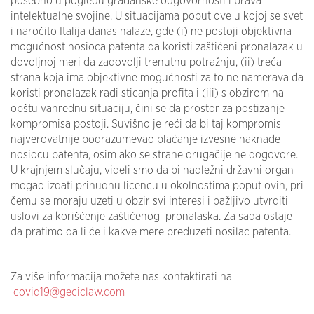
posebno u pogledu građanske odgovornosti i prava
intelektualne svojine. U situacijama poput ove u kojoj se svet
i naročito Italija danas nalaze, gde (i) ne postoji objektivna
mogućnost nosioca patenta da koristi zaštićeni pronalazak u
dovoljnoj meri da zadovolji trenutnu potražnju, (ii) treća
strana koja ima objektivne mogućnosti za to ne namerava da
koristi pronalazak radi sticanja profita i (iii) s obzirom na
opštu vanrednu situaciju, čini se da prostor za postizanje
kompromisa postoji. Suvišno je reći da bi taj kompromis
najverovatnije podrazumevao plaćanje izvesne naknade
nosiocu patenta, osim ako se strane drugačije ne dogovore.
U krajnjem slučaju, videli smo da bi nadležni državni organ
mogao izdati prinudnu licencu u okolnostima poput ovih, pri
čemu se moraju uzeti u obzir svi interesi i pažljivo utvrditi
uslovi za korišćenje zaštićenog pronalaska. Za sada ostaje
da pratimo da li će i kakve mere preduzeti nosilac patenta.
Za više informacija možete nas kontaktirati na
covid19@geciclaw.com