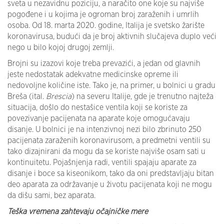
sveta u nezavidnu poziciju, a naračito one koje su najviše
pogođene i u kojima je ogroman broj zaraženih i umrlih
osoba. Od 18. marta 2020. godine, Italija je svetsko žarište
koronavirusa, budući da je broj aktivnih slučajeva duplo veći
nego u bilo kojoj drugoj zemlji.
Brojni su izazovi koje treba prevazići, a jedan od glavnih
jeste nedostatak adekvatne medicinske opreme ili
nedovoljne količine iste. Tako je, na primer, u bolnici u gradu
Breša (ital.
Brescia
) na severu Italije, gde je trenutno najteža
situacija, došlo do nestašice ventila koji se koriste za
povezivanje pacijenata na aparate koje omogućavaju
disanje. U bolnici je na intenzivnoj nezi bilo zbrinuto 250
pacijenata zaraženih koronavirusom, a predmetni ventili su
tako dizajnirani da mogu da se koriste najviše osam sati u
kontinuitetu. Pojašnjenja radi, ventili spajaju aparate za
disanje i boce sa kiseonikom, tako da oni predstavljaju bitan
deo aparata za održavanje u životu pacijenata koji ne mogu
da dišu sami, bez aparata.
Teška vremena zahtevaju očajničke mere