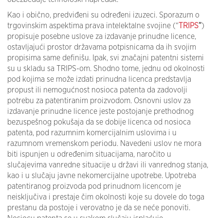
Kao i obično, predviđeni su određeni izuzeci. Sporazum o
trgovinskim aspektima prava intelektalne svojine (“
TRIPS
”
)
propisuje posebne uslove za izdavanje prinudne licence,
ostavljajući prostor državama potpisnicama da ih svojim
propisima same definišu. Ipak, svi značajni patentni sistemi
su u skladu sa TRIPS-om. Shodno tome, jednu od okolnosti
pod kojima se može izdati prinudna licenca predstavlja
propust ili nemogućnost nosioca patenta da zadovolji
potrebu za patentiranim proizvodom. Osnovni uslov za
izdavanje prinudne licence jeste postojanje prethodnog
bezuspešnog pokušaja da se dobije licenca od nosioca
patenta, pod razumnim komercijalnim uslovima i u
razumnom vremenskom periodu. Navedeni uslov ne mora
biti ispunjen u određenim situacijama, naročito u
slučajevima vanredne situacije u državi ili vanrednog stanja,
kao i u slučaju javne nekomercijalne upotrebe. Upotreba
patentiranog proizvoda pod prinudnom licencom je
neisključiva i prestaje čim okolnosti koje su dovele do toga
prestanu da postoje i verovatno je da se neće ponoviti.