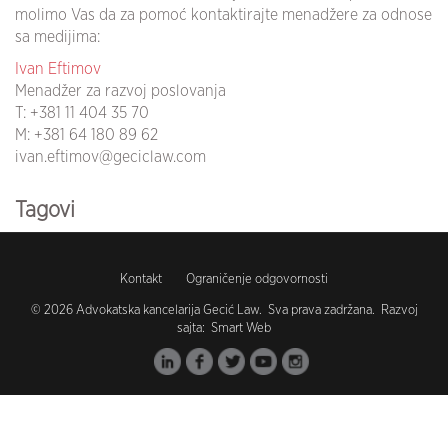
molimo Vas da za pomoć kontaktirajte menadžere za odnose
sa medijima:
Ivan Eftimov
Menadžer za razvoj poslovanja
T:
+381 11 404 35 70
M:
+381 64 180 89 62
ivan.eftimov@geciclaw.com
Tagovi
koronavirus (102)
Kontakt
Ograničenje odgovornosti
covid19 (96)
© 2026 Advokatska kancelarija Gecić Law. Sva prava zadržana. Razvoj
sajta:
Smart Web
vakcinacija (1)