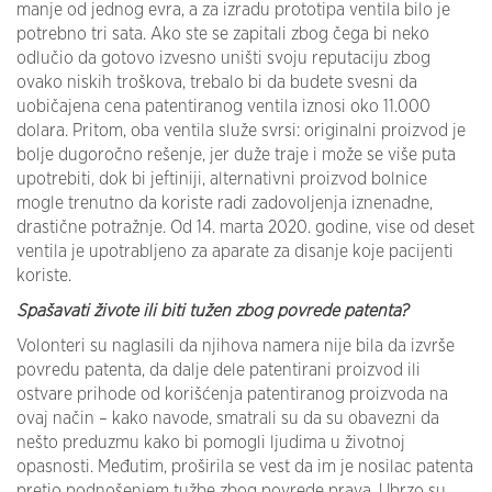
manje od jednog evra, a za izradu prototipa ventila bilo je
potrebno tri sata. Ako ste se zapitali zbog čega bi neko
odlučio da gotovo izvesno uništi svoju reputaciju zbog
ovako niskih troškova, trebalo bi da budete svesni da
uobičajena cena patentiranog ventila iznosi oko 11.000
dolara. Pritom, oba ventila služe svrsi: originalni proizvod je
bolje dugoročno rešenje, jer duže traje i može se više puta
upotrebiti, dok bi jeftiniji, alternativni proizvod bolnice
mogle trenutno da koriste radi zadovoljenja iznenadne,
drastične potražnje. Od 14. marta 2020. godine, vise od deset
ventila je upotrabljeno za aparate za disanje koje pacijenti
koriste.
Spašavati živote ili biti tužen zbog povrede patenta?
Volonteri su naglasili da njihova namera nije bila da izvrše
povredu patenta, da dalje dele patentirani proizvod ili
ostvare prihode od korišćenja patentiranog proizvoda na
ovaj način – kako navode, smatrali su da su obavezni da
nešto preduzmu kako bi pomogli ljudima u životnoj
opasnosti. Međutim, proširila se vest da im je nosilac patenta
pretio podnošenjem tužbe zbog povrede prava. Ubrzo su