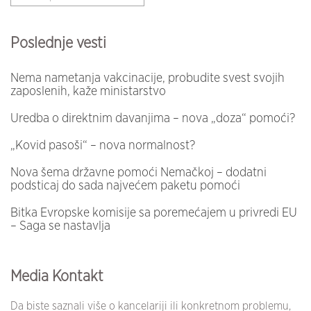
Poslednje vesti
Nema nametanja vakcinacije, probudite svest svojih
zaposlenih, kaže ministarstvo
Uredba o direktnim davanjima – nova „doza“ pomoći?
„Kovid pasoši“ – nova normalnost?
Nova šema državne pomoći Nemačkoj – dodatni
podsticaj do sada najvećem paketu pomoći
Bitka Evropske komisije sa poremećajem u privredi EU
– Saga se nastavlja
Media Kontakt
Da biste saznali više o kancelariji ili konkretnom problemu,