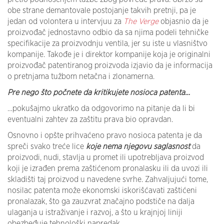
obe strane demantovale postojanje takvih pretnji, pa je
jedan od volontera u intervjuu za
The Verge
objasnio da je
proizvođač jednostavno odbio da sa njima podeli tehničke
specifikacije za proizvodnju ventila, jer su iste u vlasništvo
kompanije. Takođe je i direktor kompanije koja je originalni
proizvođač patentiranog proizvoda izjavio da je informacija
o pretnjama tužbom netačna i zlonamerna.
Pre nego što počnete da kritikujete nosioca patenta…
…pokušajmo ukratko da odgovorimo na pitanje da li bi
eventualni zahtev za zaštitu prava bio opravdan.
Osnovno i opšte prihvaćeno pravo nosioca patenta je da
spreči svako treće lice
koje nema njegovu saglasnost
da
proizvodi, nudi, stavlja u promet ili upotrebljava proizvod
koji je izrađen prema zaštićenom pronalasku ili da uvozi ili
skladišti taj proizvod u navedene svrhe. Zahvaljujući tome,
nosilac patenta može ekonomski iskorišćavati zaštićeni
pronalazak, što ga zauzvrat značajno podstiče na dalja
ulaganja u istraživanje i razvoj, a što u krajnjoj liniji
obezbeđuje tehnološki napredak.